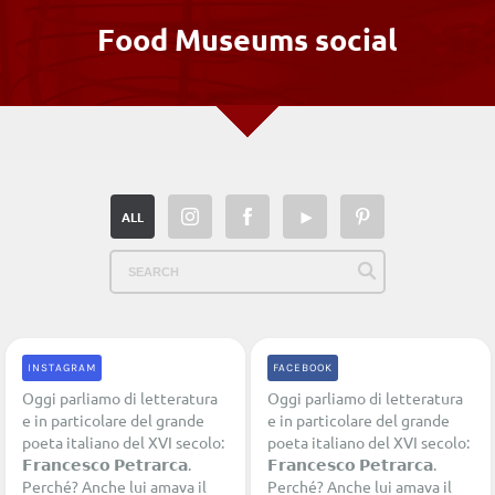
Food Museums social
ALL
INSTAGRAM
FACEBOOK
Oggi parliamo di letteratura
Oggi parliamo di letteratura
e in particolare del grande
e in particolare del grande
poeta italiano del XVI secolo:
poeta italiano del XVI secolo:
𝗙𝗿𝗮𝗻𝗰𝗲𝘀𝗰𝗼 𝗣𝗲𝘁𝗿𝗮𝗿𝗰𝗮.
𝗙𝗿𝗮𝗻𝗰𝗲𝘀𝗰𝗼 𝗣𝗲𝘁𝗿𝗮𝗿𝗰𝗮.
Perché? Anche lui amava il
Perché? Anche lui amava il