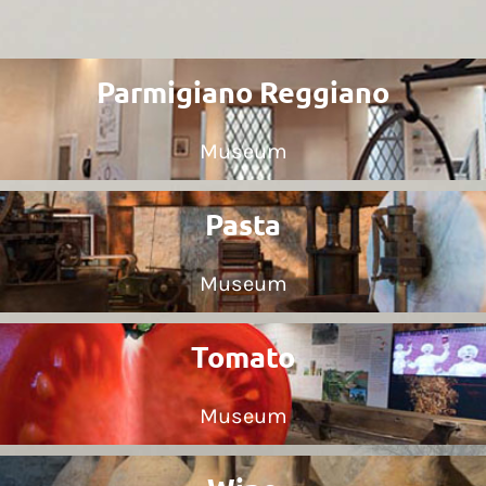
Parmigiano Reggiano
Museum
Pasta
Museum
Tomato
Museum