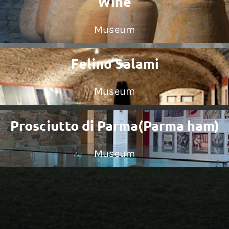
Wine
Museum
Felino Salami
Museum
Prosciutto di Parma(Parma ham)
Museum