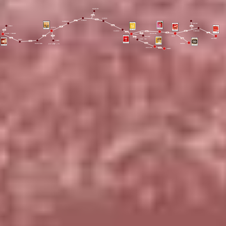
SAN SECONDO
10 km
PONTETARO
9 km
FONTEVIVO
4 km
FONTANELLATO
MAMIANO
12 km
ZIBELLO
9 km
7 km
SORAGNA
4 km
T
ORRECHIARA
COLLECCHIO
7 km
9 km
4 km
4 km
5 km
4 km
POLESINE
P
ARMENSE
SALA BAGANZA
GIAROLA
4 km
6 km
FELINO
T
ALIGNANO
3 km
7 km
17 km
LANGHIRANO
O
ZZANO
T
ARO
BUSSETO
FIDENZA
5 km
39 km
CALESTANO
RONCOLE VERDI
BORGOTARO
9 km
ALBARETO