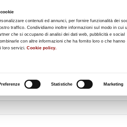
ESS
MUSEUM SHOP
RACCOLTA FONDI
​SEGNALAZIONI
ENGLIS
 cookie
rsonalizzare contenuti ed annunci, per fornire funzionalità dei soc
EL
MUSEO DELLA
MUSEO DEL
ostro traffico. Condividiamo inoltre informazioni sul modo in cui u
eggiano
Pasta
Pomodoro
partner che si occupano di analisi dei dati web, pubblicità e social
combinarle con altre informazioni che ha fornito loro o che hanno
L
MUSEO DEL
MUSEO D
i loro servizi.
Cookie policy.
 Parma
Culatello
Fungo Porcino d
MUSEO
Diffuso del Gusto
Preferenze
Statistiche
Marketing
LLEY
EVENTI
SCUOLE
INF