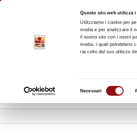
Facebook
YouTube
Instagram
Pinterest
FAQ
BIGLIETTI
PR
Questo sito web utilizza i
Utilizziamo i cookie per pe
MUSEO D
media e per analizzare il n
Parmigiano R
il nostro sito con i nostri 
media, i quali potrebbero 
MUSEO DE
raccolto dal suo utilizzo de
Prosciutto di
Selezione
Necessari
del
I MUSEI DEL CIBO
LA FOOD VA
consenso