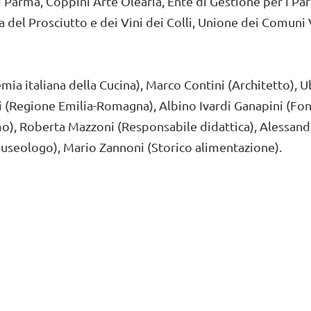
i Parma, Coppini Arte Olearia, Ente di Gestione per i Pa
 del Prosciutto e dei Vini dei Colli, Unione dei Comuni 
mia italiana della Cucina), Marco Contini (Architetto), 
i (Regione Emilia-Romagna), Albino Ivardi Ganapini (Fon
o), Roberta Mazzoni (Responsabile didattica), Alessand
Museologo), Mario Zannoni (Storico alimentazione).