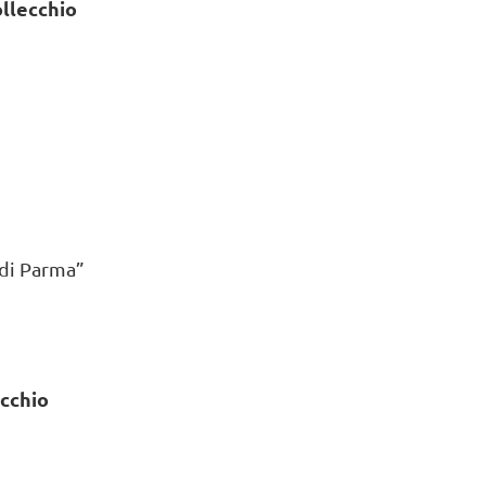
llecchio
 di Parma”
ecchio