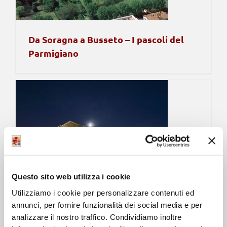
Da Soragna a Busseto – I pascoli del
Parmigiano
Questo sito web utilizza i cookie
Utilizziamo i cookie per personalizzare contenuti ed
annunci, per fornire funzionalità dei social media e per
Da Collecchio a San Secondo – Pievi,
analizzare il nostro traffico. Condividiamo inoltre
rocche e… ulivi