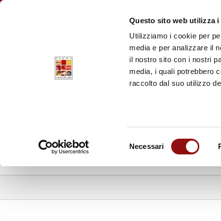
Facebook
YouTube
Instagram
Pinterest
FAQ
BIGLIETTI
PR
Questo sito web utilizza i
Utilizziamo i cookie per pe
MUSEO D
media e per analizzare il n
Parmigiano R
il nostro sito con i nostri 
media, i quali potrebbero 
MUSEO DE
raccolto dal suo utilizzo de
Prosciutto di
Selezione
Necessari
del
I MUSEI DEL CIBO
LA FOOD VA
consenso