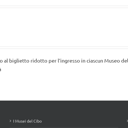
to al biglietto ridotto per l’ingresso in ciascun Museo del
à
I Musei del Cibo