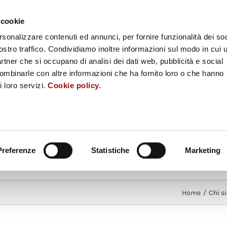
ESS
MUSEUM SHOP
RACCOLTA FONDI
​SEGNALAZIONI
ENGLIS
 cookie
rsonalizzare contenuti ed annunci, per fornire funzionalità dei soc
EL
MUSEO DELLA
MUSEO DEL
ostro traffico. Condividiamo inoltre informazioni sul modo in cui u
eggiano
Pasta
Pomodoro
partner che si occupano di analisi dei dati web, pubblicità e social
combinarle con altre informazioni che ha fornito loro o che hanno
L
MUSEO DEL
MUSEO D
i loro servizi.
Cookie policy.
 Parma
Culatello
Fungo Porcino d
MUSEO
Diffuso del Gusto
Preferenze
Statistiche
Marketing
LLEY
EVENTI
SCUOLE
INF
Home
/
Chi s