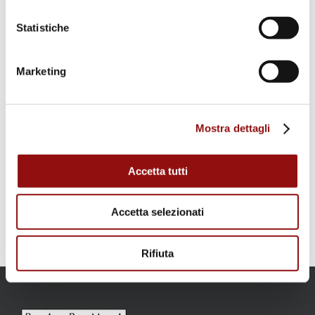
Prezzo:
Statistiche
Gratuito
Marketing
Luogo
Mostra dettagli
Museo del Parmigiano Reggiano
Accetta tutti
Piazza del Convento, 1
Fontevivo
,
(PR)
Italia
Accetta selezionati
Rifiuta