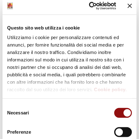
narrare le storie immortali del Re dei Formaggi
Questo sito web utilizza i cookie
Evento
2 giugno – Martedì –
14 giugno – Domenica
Utilizziamo i cookie per personalizzare contenuti ed
Tutti i Musei del Cibo
– Museo del Fungo
Navigation
– Apertura dalle 10
Porcino – Sede di
annunci, per fornire funzionalità dei social media e per
alle 18 (Museo del
Albareto – Apertura
analizzare il nostro traffico. Condividiamo inoltre
Tartufo 10-13, 15-18).
dalle 14 alle 18
informazioni sul modo in cui utilizza il nostro sito con i
nostri partner che si occupano di analisi dei dati web,
pubblicità e social media, i quali potrebbero combinarle
con altre informazioni che ha fornito loro o che hanno
raccolto dal suo utilizzo dei loro servizi.
Cookie policy.
Selezione
Dettagli
Necessari
del
consenso
Data:
Preferenze
13/06/2026