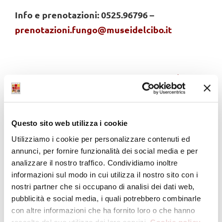
Info e prenotazioni: 0525.96796 –
prenotazioni.fungo@museidelcibo.it
Evento
21 maggio – Domenica
27 Maggio – Sabato –
– ore 10,15-18,00 –
ore 16,00 – Museo del
Navigation
Museo del Vino – Sala
Prosciutto di Parma –
Baganza – Gioca con
Langhirano Sapore di
MuseoQUIZ!
spezie
Questo sito web utilizza i cookie
Utilizziamo i cookie per personalizzare contenuti ed
annunci, per fornire funzionalità dei social media e per
analizzare il nostro traffico. Condividiamo inoltre
informazioni sul modo in cui utilizza il nostro sito con i
nostri partner che si occupano di analisi dei dati web,
pubblicità e social media, i quali potrebbero combinarle
Dettagli
con altre informazioni che ha fornito loro o che hanno
raccolto dal suo utilizzo dei loro servizi.
Cookie policy.