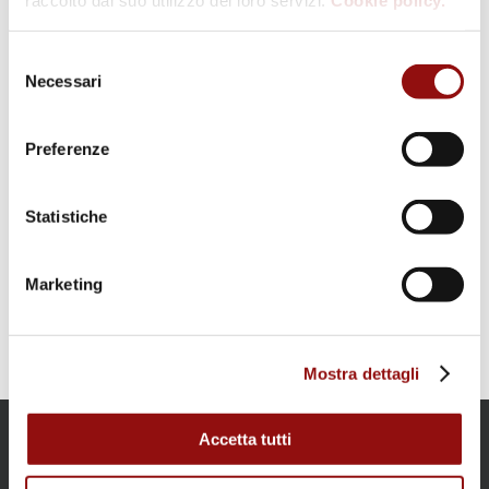
Data:
27/05/2023
Selezione
Necessari
del
consenso
Preferenze
Luogo
Museo del Fungo Porcino di Borgotaro
Statistiche
c/o “Museo delle Mura”, Via Cesare Battisti, 86
Borgo Val di Taro
,
PR
43043
Marketing
Mostra dettagli
Accetta tutti