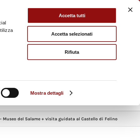
H
Accetta tutti
ial
MUSEO DEL
MUSEO DEL
tilizza
Accetta selezionati
Vino
Salame Felino
EL
MUSEO DEL
Rifiuta
i Borgotaro
Tartufo di Fragno
Mostra dettagli
O PRATICHE
CHI SIAMO
 Museo del Salame + visita guidata al Castello di Felino