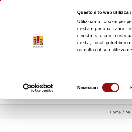
Facebook
YouTube
Instagram
Pinterest
FAQ
BIGLIETTI
PR
Questo sito web utilizza i
Utilizziamo i cookie per pe
MUSEO D
media e per analizzare il n
Parmigiano R
il nostro sito con i nostri 
media, i quali potrebbero 
MUSEO DE
raccolto dal suo utilizzo de
Prosciutto di
Selezione
Necessari
del
I MUSEI DEL CIBO
LA FOOD VA
consenso
Home
/
Mus