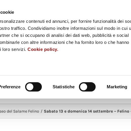
ESS
MUSEUM SHOP
RACCOLTA FONDI
​SEGNALAZIONI
ENGLIS
 cookie
rsonalizzare contenuti ed annunci, per fornire funzionalità dei soc
EL
MUSEO DELLA
MUSEO DEL
ostro traffico. Condividiamo inoltre informazioni sul modo in cui u
eggiano
Pasta
Pomodoro
partner che si occupano di analisi dei dati web, pubblicità e social
combinarle con altre informazioni che ha fornito loro o che hanno
L
MUSEO DEL
MUSEO D
i loro servizi.
Cookie policy.
 Parma
Culatello
Fungo Porcino d
MUSEO
Diffuso del Gusto
Preferenze
Statistiche
Marketing
LLEY
EVENTI
SCUOLE
INF
eo del Salame Felino
/
Sabato 13 e domenica 14 settembre – Felino –