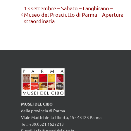
Evento
13 settembre – Sabato – Langhirano –
Museo del Prosciutto di Parma – Apertura
Navigation
straordinaria
MUSEI DEL CIBO
della provincia di Parma
Viale Martiri della Libertà, 15 - 43123 Parma
Tel.: +39.0521.1627213
E-mail:
info@museidelcibo.it