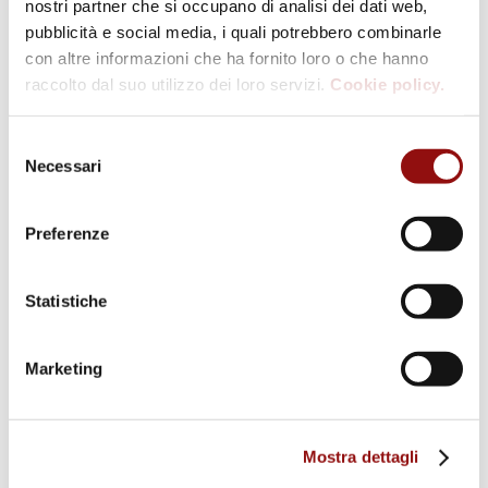
nostri partner che si occupano di analisi dei dati web,
“Settembre Gastronomico” –
pubblicità e social media, i quali potrebbero combinarle
con altre informazioni che ha fornito loro o che hanno
Parma
raccolto dal suo utilizzo dei loro servizi.
Cookie policy.
01/09/2026
Selezione
Necessari
del
consenso
Preferenze
Eventi e iniziative (degustazioni,
laboratori, conversazioni) in tutti i
Statistiche
Musei.
Marketing
Per saperne di più
Mostra dettagli