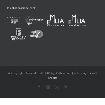
In collaborazione con:
© Copyright
| Musei del cibo | All Rights Reserved | web design
aicod
|
Credits
Facebook
YouTube
Instagram
Pinterest
2026