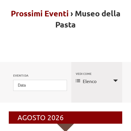
Prossimi Eventi
› Museo della
Pasta
Eventi
Search
VEDI COME
Evento
EVENTI DA
Elenco
Views
and
Navigation
Views
Eventi
Navigation
Search
AGOSTO 2026