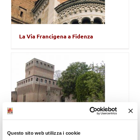
La Via Francigena a Fidenza
La Via Francigena a Noceto
Questo sito web utilizza i cookie