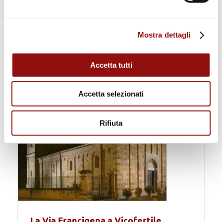
Mostra dettagli
Accetta tutti
La Via Francigena a Collecchio
Accetta selezionati
Rifiuta
La Via Francigena a Vicofertile