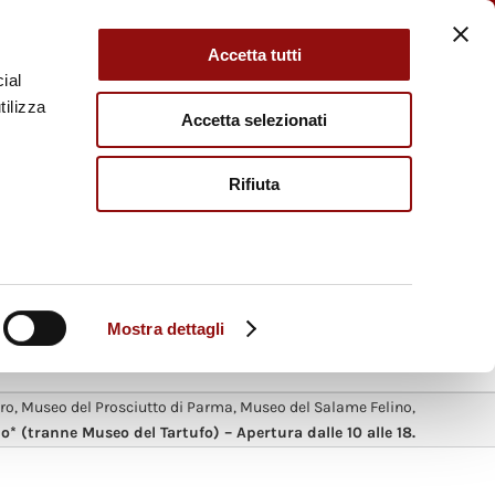
H
Accetta tutti
ial
MUSEO DEL
MUSEO DEL
tilizza
Accetta selezionati
Vino
Salame Felino
EL
MUSEO DEL
Rifiuta
i Borgotaro
Tartufo di Fragno
Mostra dettagli
O PRATICHE
CHI SIAMO
ro
,
Museo del Prosciutto di Parma
,
Museo del Salame Felino
,
bo* (tranne Museo del Tartufo) – Apertura dalle 10 alle 18.