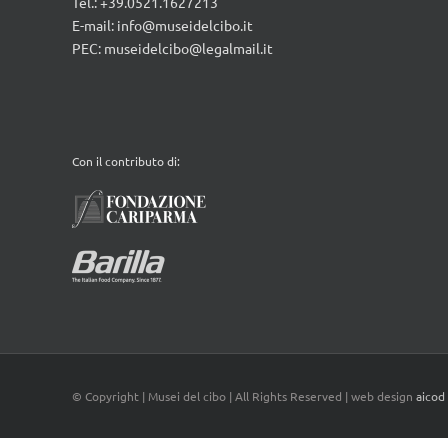
Tel.: +39.0521.1627213
E-mail:
info@museidelcibo.it
PEC: museidelcibo@legalmail.it
Con il contributo di:
© Copyright
| Musei del cibo | All Rights Reserved | web design
aicod